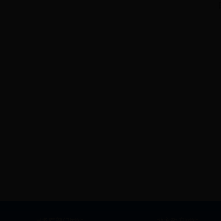
国务院部门网站
地方政府网站