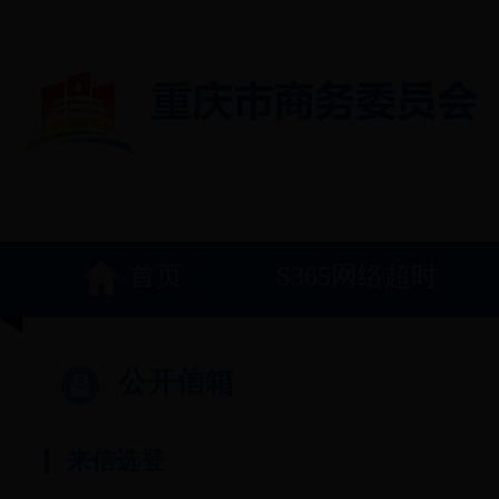
|
中国政府网
S365网络超时_365bet亚洲版_365bet官方亚洲版人民政府
首页
S365网络超时
公开信箱
来信选登