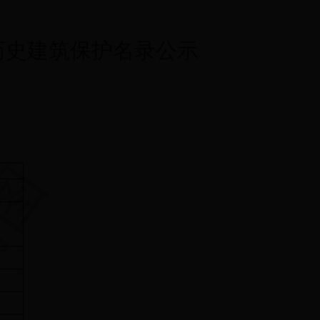
七批历史建筑保护名录公示