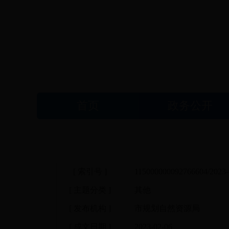
|
中国政府网
S365网络超时_365bet亚洲版_365b
首页
政务公开
您当前的位置：
首页
>
政务公开
>
法定主动公开内
[ 索引号 ]
115000000092766604/2023-
[ 主题分类 ]
其他
[ 发布机构 ]
市规划自然资源局
[ 成文日期 ]
2023-02-06