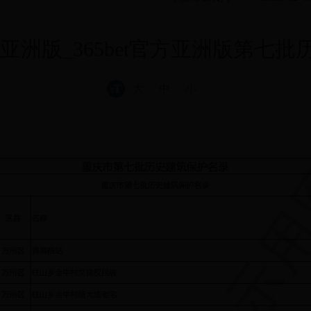
5bet亚洲版_365bet官方亚洲版第
大
中
小